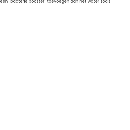
 een "bacterie booster" toevoegen aan het water zoals