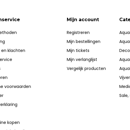
nservice
Mijn account
Cat
ethoden
Registreren
Aqua
ing
Mijn bestellingen
Aqua
 en klachten
Mijn tickets
Deco
ervice
Mijn verlanglijst
Aqua
s
Vergelijk producten
Aqua
eren
Vijve
e voorwaarden
Medi
er
Sale,
erklaring
line kopen