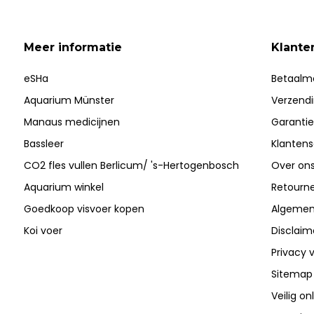
Meer informatie
Klante
eSHa
Betaalm
Aquarium Münster
Verzend
Manaus medicijnen
Garantie
Bassleer
Klantens
CO2 fles vullen Berlicum/ 's-Hertogenbosch
Over on
Aquarium winkel
Retourn
Goedkoop visvoer kopen
Algemen
Koi voer
Disclaim
Privacy v
Sitemap
Veilig on