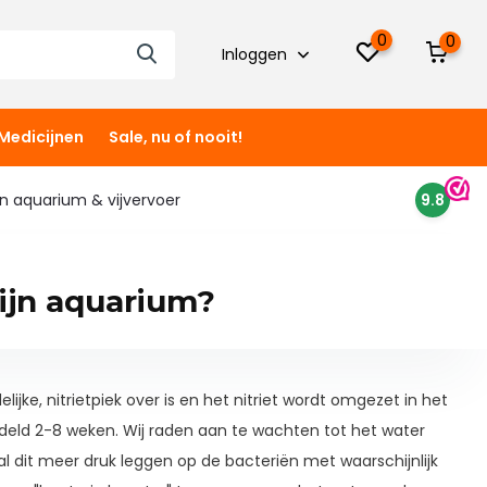
0
0
Inloggen
Medicijnen
Sale, nu of nooit!
 in aquarium & vijvervoer
9.8
ijn aquarium?
jke, nitrietpiek over is en het nitriet wordt omgezet in het
ddeld 2-8 weken. Wij raden aan te wachten tot het water
zal dit meer druk leggen op de bacteriën met waarschijnlijk