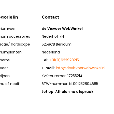
egorieën
Contact
riumvoer
de Visvoer WebWinkel
rium accessoires
Nederhof 7H
ratie/ hardscape
5258CB Berlicum
riumplanten
Nederland
herbs
Tel:
+31(0)622928215
rvoer
E-mail:
info@devisvoerwebwinkel.nl
cijnen
KvK-nummer: 17255214
 nu of nooit!
BTW-nummer: NL001232804B85
Let op: Afhalen na afspraak!