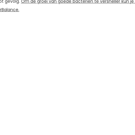
tot gevolg.
Om de groei van goede bacteriën te versneller kun je
rBalance.