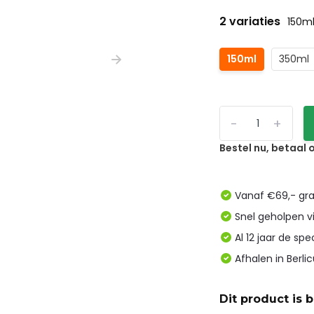
2 variaties
150m
150ml
350ml
-
+
Bestel nu, betaal
Vanaf €69,- gra
Snel geholpen v
Al 12 jaar de spe
Afhalen in Berl
Dit product is 