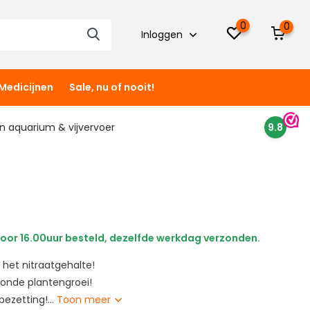
0
0
Inloggen
Medicijnen
Sale, nu of nooit!
 in aquarium & vijvervoer
9.8
oor 16.00uur besteld, dezelfde werkdag verzonden.
 het nitraatgehalte!
onde plantengroei!
bezetting!...
Toon meer