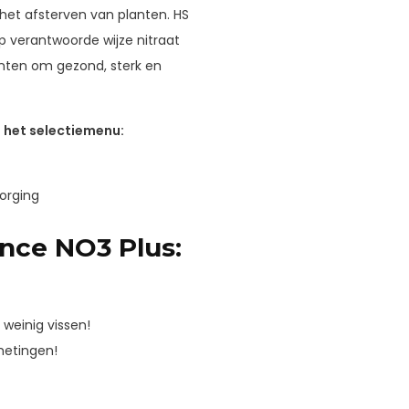
s het afsterven van planten. HS
p verantwoorde wijze nitraat
lanten om gezond, sterk en
 het selectiemenu:
zorging
nce NO3 Plus:
weinig vissen!
metingen!