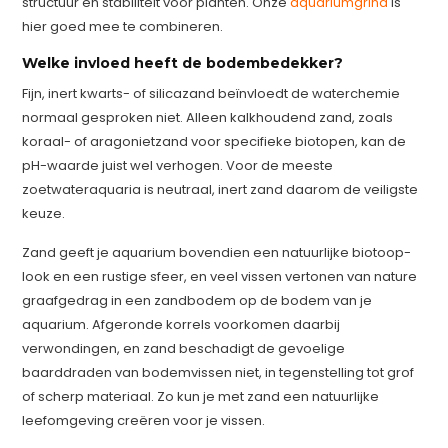
structuur en stabiliteit voor planten. Onze
aquariumgrind
is
hier goed mee te combineren.
Welke invloed heeft de bodembedekker?
Fijn, inert kwarts- of silicazand beïnvloedt de waterchemie
normaal gesproken niet. Alleen kalkhoudend zand, zoals
koraal- of aragonietzand voor specifieke biotopen, kan de
pH-waarde juist wel verhogen. Voor de meeste
zoetwateraquaria is neutraal, inert zand daarom de veiligste
keuze.
Zand geeft je aquarium bovendien een natuurlijke biotoop-
look en een rustige sfeer, en veel vissen vertonen van nature
graafgedrag in een zandbodem op de bodem van je
aquarium. Afgeronde korrels voorkomen daarbij
verwondingen, en zand beschadigt de gevoelige
baarddraden van bodemvissen niet, in tegenstelling tot grof
of scherp materiaal. Zo kun je met zand een natuurlijke
leefomgeving creëren voor je vissen.