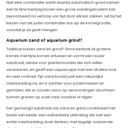
Niet elke combinatie werkt daarbij automatisch goed samen:
een te fijne toplaag boven een grove voedingsbodem kan
bijvoorbeeld na verloop van tijd door elkaar zakken. Let bij het
kiezen van de juiste combinatie dus op de korrelgrootte,
voordat je ze gaat mengen.
Aquarium zand of aquarium grind?
Twijfel je tussen zand en grind? Grind bestaat uit grotere
korrels met fijne korrels ertussen en vormt een losser
substraat, ideaal voor plantenwortels die zich willen
verankeren, en geeft een aquascape met een strakke look
en veel contrast. Fijn zand bootst juist een natuurlijke
rivierbedding na, en is zachter voor bodemvissen en
garnalen, die er zonder risico op verwondingen doorheen
kunnen graven op zoek naar voedsel of algen.
Een gemengd substraat van zand en grind combineert het
beste van beide: een authentieke uitstraling die aan een
echte rivierbedding doet denken, met tegelijk voldoende