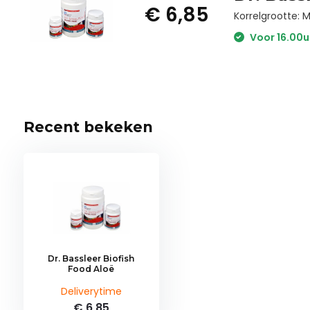
€ 6,85
Korrelgrootte: 
Voor 16.00u
Recent bekeken
Dr. Bassleer Biofish
Food Aloë
Deliverytime
€ 6,85