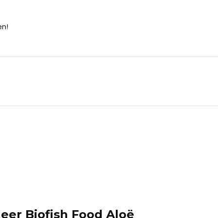
en!
leer Biofish Food Aloë