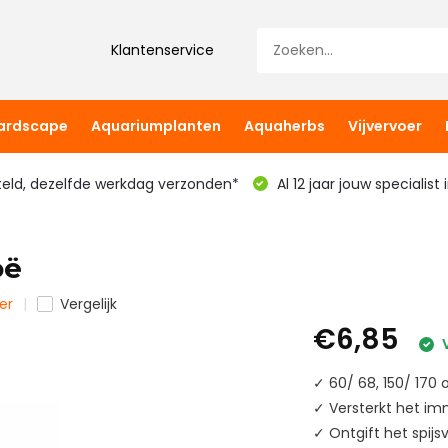
Klantenservice
hardscape
Aquariumplanten
Aquaherbs
Vijvervoer
teld, dezelfde werkdag verzonden*
Al 12 jaar jouw specialist
oë
er
Vergelijk
€6,85
V
✓ 60/ 68, 150/ 170
✓ Versterkt het i
✓ Ontgift het spijs