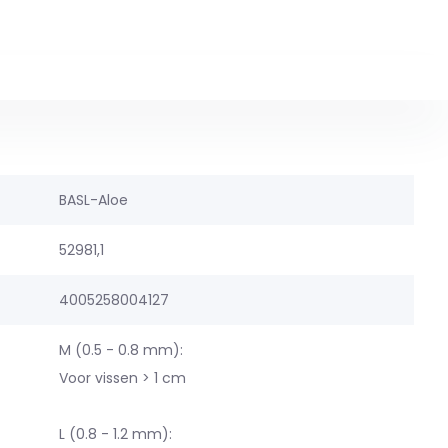
BASL-Aloe
52981,1
4005258004127
M (0.5 - 0.8 mm):
Voor vissen > 1 cm
L (0.8 - 1.2 mm):