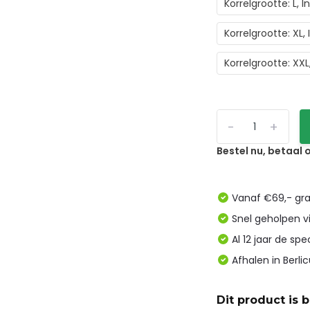
Korrelgrootte: L,
Korrelgrootte: XL
Korrelgrootte: XX
-
+
Bestel nu, betaal
Vanaf €69,- gra
Snel geholpen v
Al 12 jaar de spe
Afhalen in Berl
Dit product is 