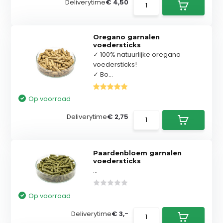
Deliverytime
€ 4,50
Oregano garnalen
voedersticks
✓ 100% natuurlijke oregano
voedersticks!
✓ Bo...
Op voorraad
Deliverytime
€ 2,75
Paardenbloem garnalen
voedersticks
...
Op voorraad
Deliverytime
€ 3,-