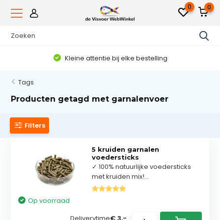
0
0
Kleine attentie bij elke bestelling
Tags
Producten getagd met garnalenvoer
Filters
5 kruiden garnalen
voedersticks
✓ 100% natuurlijke voedersticks
met kruiden mix!...
Op voorraad
Deliverytime
€ 3,-