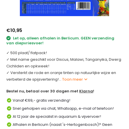
€10,95
Let op, alleen afhalen in Berlicum. GEEN verzending
van diepvriesvoer!
✓ 500 plaat/ flatpack!
✓ Met name geschikt voor Discus, Malawi, Tanganyika, Dwerg
Cichliden en opkweek!
✓ Versterkt de rode en oranje tinten op natuurlijke wijze en
verbeterd de spijsvertering!...
Toon meer
Bestel nu, betaal over 30 dagen met
Klarna
!
Vanaf €69,- gratis verzending!
Snel geholpen via chat, Whatsapp, e-mail of telefoon!
Al 12 jaar de specialist in aquarium & vijvervoer!
Afhalen in Berlicum (naast 's-Hertogenbosch)? Geen