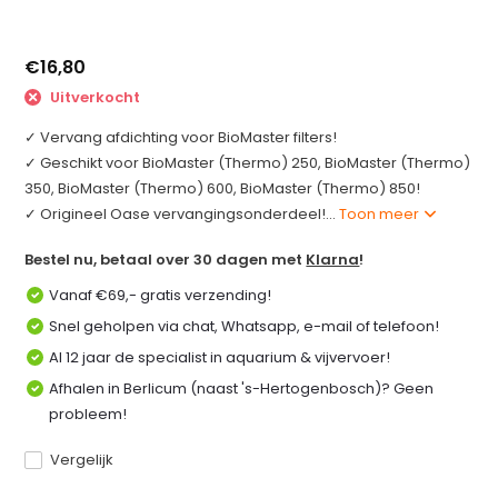
€16,80
Uitverkocht
✓ Vervang afdichting voor BioMaster filters!
✓ Geschikt voor BioMaster (Thermo) 250, BioMaster (Thermo)
350, BioMaster (Thermo) 600, BioMaster (Thermo) 850!
✓ Origineel Oase vervangingsonderdeel!...
Toon meer
Bestel nu, betaal over 30 dagen met
Klarna
!
Vanaf €69,- gratis verzending!
Snel geholpen via chat, Whatsapp, e-mail of telefoon!
Al 12 jaar de specialist in aquarium & vijvervoer!
Afhalen in Berlicum (naast 's-Hertogenbosch)? Geen
probleem!
Vergelijk