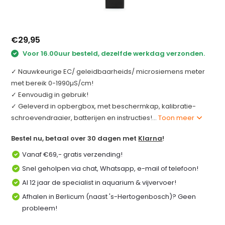
€29,95
Voor 16.00uur besteld, dezelfde werkdag verzonden.
✓ Nauwkeurige EC/ geleidbaarheids/ microsiemens meter
met bereik 0-1990µS/cm!
✓ Eenvoudig in gebruik!
✓ Geleverd in opbergbox, met beschermkap, kalibratie-
schroevendraaier, batterijen en instructies!...
Toon meer
Bestel nu, betaal over 30 dagen met
Klarna
!
Vanaf €69,- gratis verzending!
Snel geholpen via chat, Whatsapp, e-mail of telefoon!
Al 12 jaar de specialist in aquarium & vijvervoer!
Afhalen in Berlicum (naast 's-Hertogenbosch)? Geen
probleem!