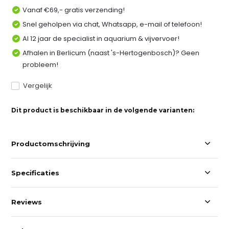
Vanaf €69,- gratis verzending!
Snel geholpen via chat, Whatsapp, e-mail of telefoon!
Al 12 jaar de specialist in aquarium & vijvervoer!
Afhalen in Berlicum (naast 's-Hertogenbosch)? Geen
probleem!
Vergelijk
Dit product is beschikbaar in de volgende varianten:
Productomschrijving
Specificaties
Reviews