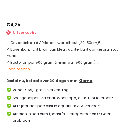
€4,25
Uitverkocht
✓ Gezandstraald Afrikaans wortelhout (20-50cm)!
✓ Bovenkant licht bruin van kleur, achterkant donkerbruin tot
zwart!
✓ Bestellen per 500 gram (minimaal 1500 gram)!...
Toon meer
Bestel nu, betaal over 30 dagen met
Klarna
!
Vanaf €69,- gratis verzending!
Snel geholpen via chat, Whatsapp, e-mail of telefoon!
Al 12 jaar de specialist in aquarium & vijvervoer!
Afhalen in Berlicum (naast 's-Hertogenbosch)? Geen
probleem!