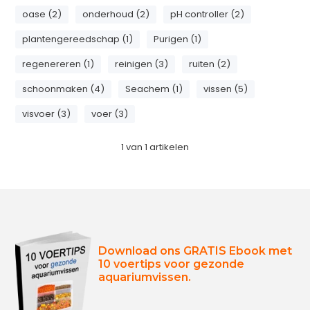
oase (2)
onderhoud (2)
pH controller (2)
plantengereedschap (1)
Purigen (1)
regenereren (1)
reinigen (3)
ruiten (2)
schoonmaken (4)
Seachem (1)
vissen (5)
visvoer (3)
voer (3)
1
van
1
artikelen
Download ons GRATIS Ebook met
10 voertips voor gezonde
aquariumvissen.